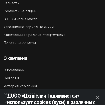
Запчасти
Ремонтные опции
S•O•S Анализ масла
Управление парком техники
Капитальный ремонт спецтехники
Полезные советы
О компании
О компании
Новости
История компании
Миссия и ценности
ДООО «Цеппелин Таджикистан»
использует cookies (куки) в различных
Социальная ответственность