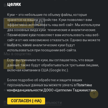
целях
Вакансии
Куки – это небольшие по объему файлы, которые
хранятся на вашем устройстве. Куки позволяют вам
эффективно использовать наш веб-сайт. Мы используем
два основных вида куки: технические и аналитические.
+992 44 625 11 22
Технические куки позволяют вам использовать наш веб-
сайт и от них невозможно отказаться. Однако вы можете
info@zeppelin.tj
выбрать, какие аналитические куки будут
использоваться при посещении веб-сайта.
Мы в соцсетях:
Если вы принимаете куки, вы соглашаетесь, что ваши
данные также будут обрабатываться третьими лицами,
включая компании в США (Google Inc.).
Более подробно об обработке и защите ваших
© 2026 ДООО «Цеппелин Таджикистан». Все права
персональных данных вы можете узнать в
Политике
защищены. ИНН - 010082996
конфиденциальности ДООО «Цеппелин Таджикистан»
.
СОГЛАСЕН (-НА)
Политика конфиденциальности