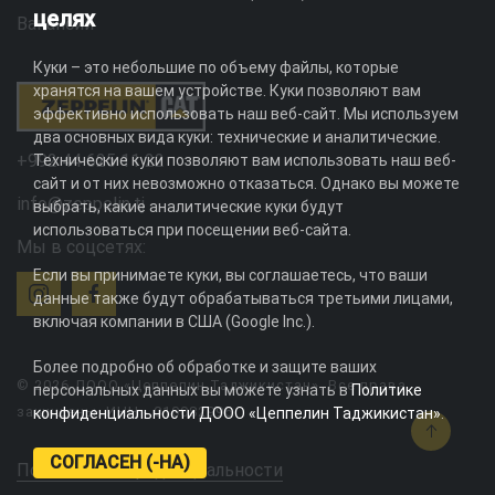
целях
Вакансии
Куки – это небольшие по объему файлы, которые
хранятся на вашем устройстве. Куки позволяют вам
эффективно использовать наш веб-сайт. Мы используем
два основных вида куки: технические и аналитические.
+992 44 625 11 22
Технические куки позволяют вам использовать наш веб-
сайт и от них невозможно отказаться. Однако вы можете
info@zeppelin.tj
выбрать, какие аналитические куки будут
использоваться при посещении веб-сайта.
Мы в соцсетях:
Если вы принимаете куки, вы соглашаетесь, что ваши
данные также будут обрабатываться третьими лицами,
включая компании в США (Google Inc.).
Более подробно об обработке и защите ваших
© 2026 ДООО «Цеппелин Таджикистан». Все права
персональных данных вы можете узнать в
Политике
защищены. ИНН - 010082996
конфиденциальности ДООО «Цеппелин Таджикистан»
.
СОГЛАСЕН (-НА)
Политика конфиденциальности