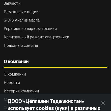
Запчасти
Ремонтные опции
S•O•S Анализ масла
Управление парком техники
Капитальный ремонт спецтехники
Полезные советы
О компании
О компании
Новости
История компании
Миссия и ценности
ДООО «Цеппелин Таджикистан»
использует cookies (куки) в различных
Социальная ответственность