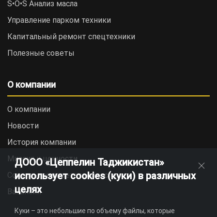
S•O•S Анализ масла
Управление парком техники
Капитальный ремонт спецтехники
Полезные советы
О компании
О компании
Новости
История компании
Миссия и ценности
ДООО «Цеппелин Таджикистан»
использует cookies (куки) в различных
Социальная ответственность
целях
Вакансии
Куки – это небольшие по объему файлы, которые