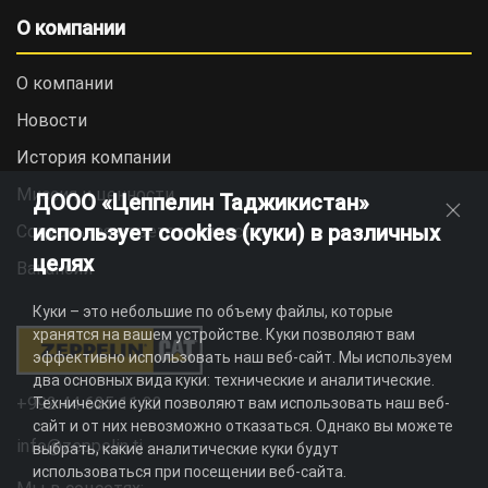
О компании
О компании
Новости
История компании
Миссия и ценности
ДООО «Цеппелин Таджикистан»
использует cookies (куки) в различных
Социальная ответственность
целях
Вакансии
Куки – это небольшие по объему файлы, которые
хранятся на вашем устройстве. Куки позволяют вам
эффективно использовать наш веб-сайт. Мы используем
два основных вида куки: технические и аналитические.
+992 44 625 11 22
Технические куки позволяют вам использовать наш веб-
сайт и от них невозможно отказаться. Однако вы можете
info@zeppelin.tj
выбрать, какие аналитические куки будут
использоваться при посещении веб-сайта.