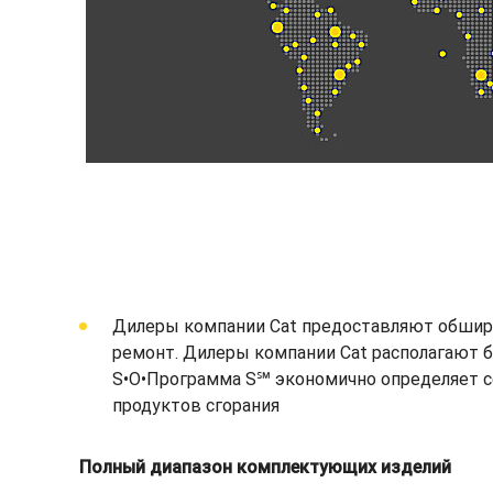
Дилеры компании Cat предоставляют обширн
ремонт. Дилеры компании Cat располагают б
S•O•Программа S℠ экономично определяет со
продуктов сгорания
Полный диапазон комплектующих изделий