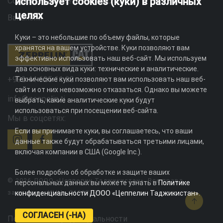
использует cookies (куки) в различных
Социальная ответственность
целях
Вакансии
Куки – это небольшие по объему файлы, которые
хранятся на вашем устройстве. Куки позволяют вам
эффективно использовать наш веб-сайт. Мы используем
два основных вида куки: технические и аналитические.
+992 44 625 11 22
Технические куки позволяют вам использовать наш веб-
сайт и от них невозможно отказаться. Однако вы можете
info@zeppelin.tj
выбрать, какие аналитические куки будут
использоваться при посещении веб-сайта.
Мы в соцсетях:
Если вы принимаете куки, вы соглашаетесь, что ваши
данные также будут обрабатываться третьими лицами,
включая компании в США (Google Inc.).
Более подробно об обработке и защите ваших
© 2026 ДООО «Цеппелин Таджикистан». Все права
персональных данных вы можете узнать в
Политике
защищены. ИНН - 010082996
конфиденциальности ДООО «Цеппелин Таджикистан»
.
СОГЛАСЕН (-НА)
Политика конфиденциальности