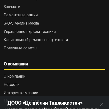
Запчасти
Ремонтные опции
S•O•S Анализ масла
Управление парком техники
Капитальный ремонт спецтехники
Полезные советы
О компании
О компании
Новости
История компании
Миссия и ценности
ДООО «Цеппелин Таджикистан»