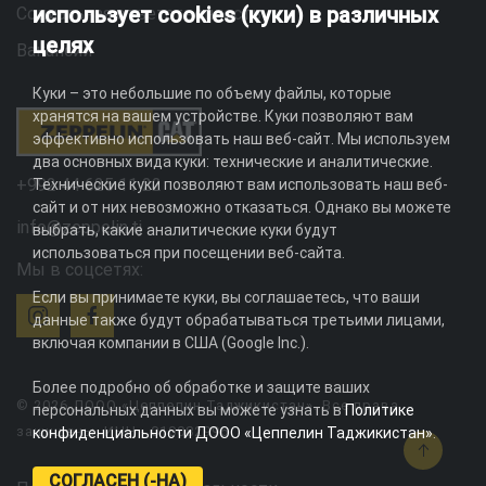
использует cookies (куки) в различных
Социальная ответственность
целях
Вакансии
Куки – это небольшие по объему файлы, которые
хранятся на вашем устройстве. Куки позволяют вам
эффективно использовать наш веб-сайт. Мы используем
два основных вида куки: технические и аналитические.
+992 44 625 11 22
Технические куки позволяют вам использовать наш веб-
сайт и от них невозможно отказаться. Однако вы можете
info@zeppelin.tj
выбрать, какие аналитические куки будут
использоваться при посещении веб-сайта.
Мы в соцсетях:
Если вы принимаете куки, вы соглашаетесь, что ваши
данные также будут обрабатываться третьими лицами,
включая компании в США (Google Inc.).
Более подробно об обработке и защите ваших
© 2026 ДООО «Цеппелин Таджикистан». Все права
персональных данных вы можете узнать в
Политике
защищены. ИНН - 010082996
конфиденциальности ДООО «Цеппелин Таджикистан»
.
СОГЛАСЕН (-НА)