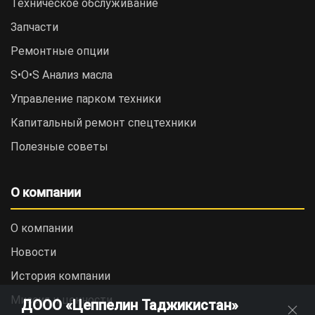
Техническое обслуживание
Запчасти
Ремонтные опции
S•O•S Анализ масла
Управление парком техники
Капитальный ремонт спецтехники
Полезные советы
О компании
О компании
Новости
История компании
Миссия и ценности
ДООО «Цеппелин Таджикистан»