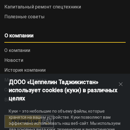
Капитальный ремонт спецтехники
Полезные советы
О компании
О компании
Новости
История компании
Миссия и ценности
ДООО «Цеппелин Таджикистан»
использует cookies (куки) в различных
Социальная ответственность
целях
Вакансии
Куки – это небольшие по объему файлы, которые
хранятся на вашем устройстве. Куки позволяют вам
эффективно использовать наш веб-сайт. Мы используем
два основных вида куки: технические и аналитические.