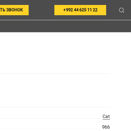
ТЬ ЗВОНОК
+992 44 625 11 22
Cat
966