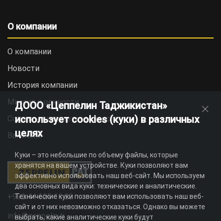
О компании
О компании
Новости
История компании
Миссия и ценности
ДООО «Цеппелин Таджикистан»
использует cookies (куки) в различных
Социальная ответственность
целях
Вакансии
Куки – это небольшие по объему файлы, которые
хранятся на вашем устройстве. Куки позволяют вам
эффективно использовать наш веб-сайт. Мы используем
два основных вида куки: технические и аналитические.
+992 44 625 11 22
Технические куки позволяют вам использовать наш веб-
сайт и от них невозможно отказаться. Однако вы можете
info@zeppelin.tj
выбрать, какие аналитические куки будут