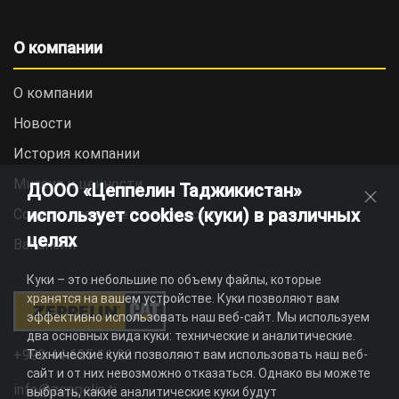
О компании
О компании
Новости
История компании
Миссия и ценности
ДООО «Цеппелин Таджикистан»
использует cookies (куки) в различных
Социальная ответственность
целях
Вакансии
Куки – это небольшие по объему файлы, которые
хранятся на вашем устройстве. Куки позволяют вам
эффективно использовать наш веб-сайт. Мы используем
два основных вида куки: технические и аналитические.
+992 44 625 11 22
Технические куки позволяют вам использовать наш веб-
сайт и от них невозможно отказаться. Однако вы можете
info@zeppelin.tj
выбрать, какие аналитические куки будут