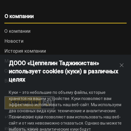
О компании
О компании
Новости
История компании
Миссия и ценности
ДООО «Цеппелин Таджикистан»
использует cookies (куки) в различных
Социальная ответственность
целях
Вакансии
Куки – это небольшие по объему файлы, которые
хранятся на вашем устройстве. Куки позволяют вам
эффективно использовать наш веб-сайт. Мы используем
два основных вида куки: технические и аналитические.
+992 44 625 11 22
Технические куки позволяют вам использовать наш веб-
сайт и от них невозможно отказаться. Однако вы можете
info@zeppelin.tj
выбрать, какие аналитические куки будут