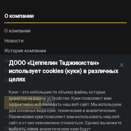
О компании
О компании
Новости
История компании
Миссия и ценности
ДООО «Цеппелин Таджикистан»
использует cookies (куки) в различных
Социальная ответственность
целях
Вакансии
Куки – это небольшие по объему файлы, которые
хранятся на вашем устройстве. Куки позволяют вам
эффективно использовать наш веб-сайт. Мы используем
два основных вида куки: технические и аналитические.
+992 44 625 11 22
Технические куки позволяют вам использовать наш веб-
сайт и от них невозможно отказаться. Однако вы можете
info@zeppelin.tj
выбрать, какие аналитические куки будут