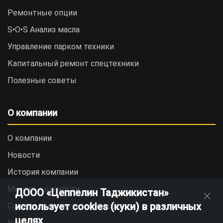
Ремонтные опции
S•O•S Анализ масла
Управление парком техники
Капитальный ремонт спецтехники
Полезные советы
О компании
О компании
Новости
История компании
Миссия и ценности
ДООО «Цеппелин Таджикистан»
использует cookies (куки) в различных
Социальная ответственность
целях
Вакансии