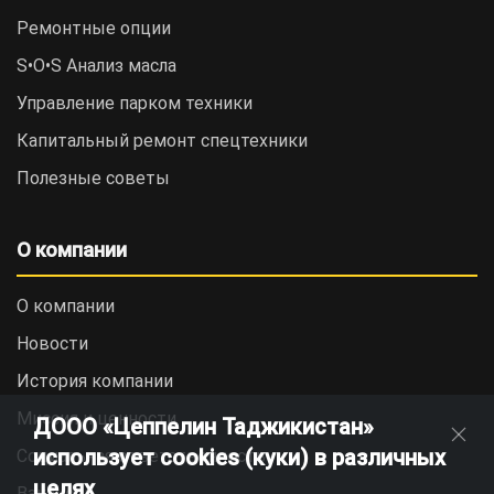
Ремонтные опции
S•O•S Анализ масла
Управление парком техники
Капитальный ремонт спецтехники
Полезные советы
О компании
О компании
Новости
История компании
Миссия и ценности
ДООО «Цеппелин Таджикистан»
использует cookies (куки) в различных
Социальная ответственность
целях
Вакансии