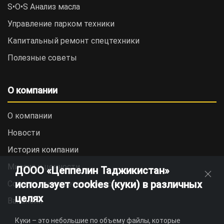
S•O•S Анализ масла
Управление парком техники
Капитальный ремонт спецтехники
Полезные советы
О компании
О компании
Новости
История компании
Миссия и ценности
ДООО «Цеппелин Таджикистан»
использует cookies (куки) в различных
Социальная ответственность
целях
Вакансии
Куки – это небольшие по объему файлы, которые