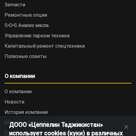
Запчасти
Ремонтные опции
S•O•S Анализ масла
Управление парком техники
Капитальный ремонт спецтехники
Полезные советы
О компании
О компании
Новости
История компании
Миссия и ценности
ДООО «Цеппелин Таджикистан»
использует cookies (куки) в различных
Социальная ответственность