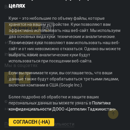
целях
Вакансии
Куки – это небольшие по объему файлы, которые
хранятся на вашем устройстве. Куки позволяют вам
эффективно использовать наш веб-сайт. Мы используем
два основных вида куки: технические и аналитические.
+992 44 625 11 22
Технические куки позволяют вам использовать наш веб-
сайт и от них невозможно отказаться. Однако вы можете
info@zeppelin.tj
выбрать, какие аналитические куки будут
использоваться при посещении веб-сайта.
Мы в соцсетях:
Если вы принимаете куки, вы соглашаетесь, что ваши
данные также будут обрабатываться третьими лицами,
включая компании в США (Google Inc.).
Более подробно об обработке и защите ваших
© 2026 ДООО «Цеппелин Таджикистан». Все права
персональных данных вы можете узнать в
Политике
защищены. ИНН - 010082996
конфиденциальности ДООО «Цеппелин Таджикистан»
.
СОГЛАСЕН (-НА)
Политика конфиденциальности