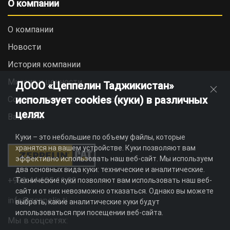
О компании
О компании
Новости
История компании
Миссия и ценности
ДООО «Цеппелин Таджикистан»
использует cookies (куки) в различных
Социальная ответственность
целях
Вакансии
Куки – это небольшие по объему файлы, которые
хранятся на вашем устройстве. Куки позволяют вам
эффективно использовать наш веб-сайт. Мы используем
два основных вида куки: технические и аналитические.
+992 44 625 11 22
Технические куки позволяют вам использовать наш веб-
сайт и от них невозможно отказаться. Однако вы можете
info@zeppelin.tj
выбрать, какие аналитические куки будут
использоваться при посещении веб-сайта.
Мы в соцсетях: