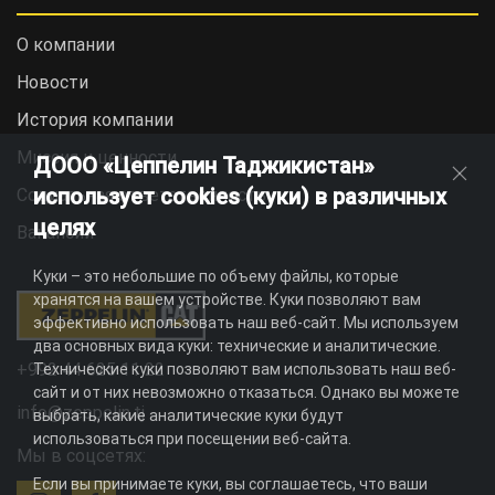
О компании
Новости
История компании
Миссия и ценности
ДООО «Цеппелин Таджикистан»
использует cookies (куки) в различных
Социальная ответственность
целях
Вакансии
Куки – это небольшие по объему файлы, которые
хранятся на вашем устройстве. Куки позволяют вам
эффективно использовать наш веб-сайт. Мы используем
два основных вида куки: технические и аналитические.
+992 44 625 11 22
Технические куки позволяют вам использовать наш веб-
сайт и от них невозможно отказаться. Однако вы можете
info@zeppelin.tj
выбрать, какие аналитические куки будут
использоваться при посещении веб-сайта.
Мы в соцсетях:
Если вы принимаете куки, вы соглашаетесь, что ваши