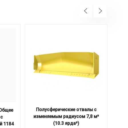
Полусферические отвалы с
 Общее
изменяемым радиусом 7,8 м³
ком
 с
(10.3 ярда³)
й 1184