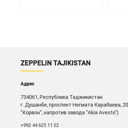
ZEPPELIN TAJIKISTAN
Адрес
734061, Республика Таджикистан
г. Душанбе, проспект Негмата Карабаева, 20
"Корвон", напротив завода "Akia Avesto")
+992 44 625 11 22