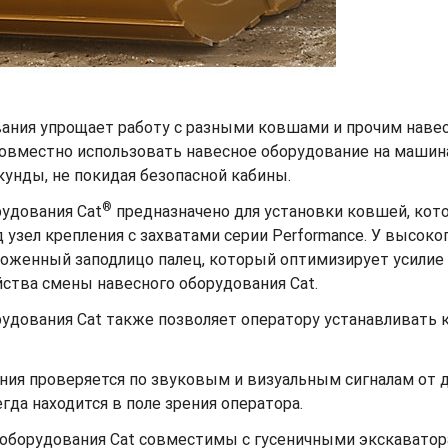
ания упрощает работу с разными ковшами и прочим наве
овместно использовать навесное оборудование на машина
унды, не покидая безопасной кабины.
®
рудования Cat
предназначено для установки ковшей, кот
зел крепления с захватами серии Performance. У высоко
ложенный заподлицо палец, который оптимизирует усилие
йства смены навесного оборудования Cat.
удования Cat также позволяет оператору устанавливать к
ния проверяется по звуковым и визуальным сигналам от д
да находится в поле зрения оператора.
 оборудования Cat совместимы с гусеничными экскаватор