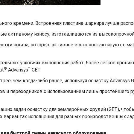
ьного времени. Встроенная пластина шарнира лучше распр
ные активному износу, изготавливаются из высокопрочной
астки ковша, которые активнее всего контактируют с ма
ельных условиях выполнения работ, более легкое проникн
®
™
at
Advansys
GET
рее, чем когда-либо ранее, используя оснастку Advansys 
ов и переходников с использованием лишь простейшего р
ших задач оснастку для землеройных орудий (GET), чтобы
х вариантах исполнения для разных производственных зад
в для быстрой смены навесного оборудования