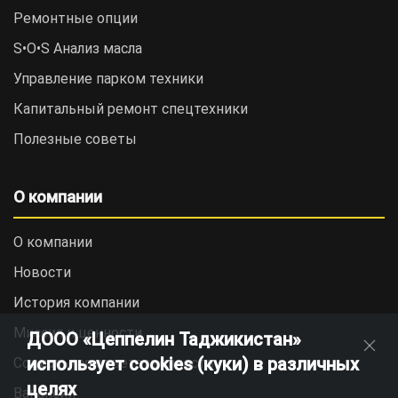
Ремонтные опции
S•O•S Анализ масла
Управление парком техники
Капитальный ремонт спецтехники
Полезные советы
О компании
О компании
Новости
История компании
Миссия и ценности
ДООО «Цеппелин Таджикистан»
использует cookies (куки) в различных
Социальная ответственность
целях
Вакансии