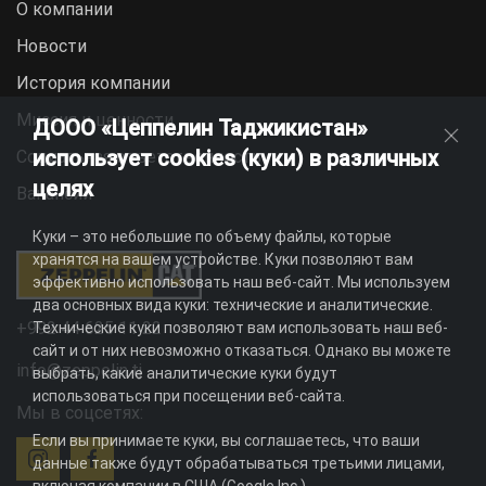
О компании
Новости
История компании
Миссия и ценности
ДООО «Цеппелин Таджикистан»
использует cookies (куки) в различных
Социальная ответственность
целях
Вакансии
Куки – это небольшие по объему файлы, которые
хранятся на вашем устройстве. Куки позволяют вам
эффективно использовать наш веб-сайт. Мы используем
два основных вида куки: технические и аналитические.
+992 44 625 11 22
Технические куки позволяют вам использовать наш веб-
сайт и от них невозможно отказаться. Однако вы можете
info@zeppelin.tj
выбрать, какие аналитические куки будут
использоваться при посещении веб-сайта.
Мы в соцсетях:
Если вы принимаете куки, вы соглашаетесь, что ваши
данные также будут обрабатываться третьими лицами,