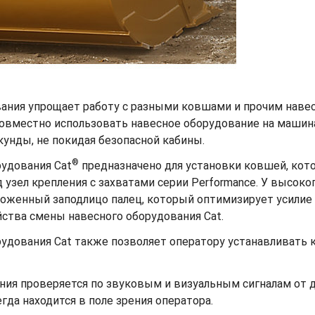
ания упрощает работу с разными ковшами и прочим наве
овместно использовать навесное оборудование на машина
унды, не покидая безопасной кабины.
®
рудования Cat
предназначено для установки ковшей, кот
зел крепления с захватами серии Performance. У высоко
ложенный заподлицо палец, который оптимизирует усилие
йства смены навесного оборудования Cat.
удования Cat также позволяет оператору устанавливать к
ния проверяется по звуковым и визуальным сигналам от д
да находится в поле зрения оператора.