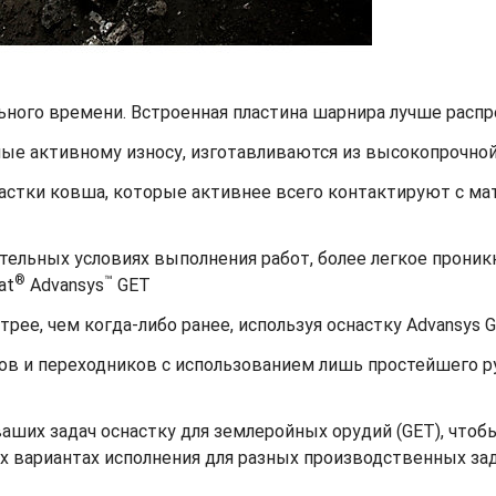
ьного времени. Встроенная пластина шарнира лучше распр
ные активному износу, изготавливаются из высокопрочной
астки ковша, которые активнее всего контактируют с ма
ельных условиях выполнения работ, более легкое проникн
®
™
at
Advansys
GET
рее, чем когда-либо ранее, используя оснастку Advansys 
ов и переходников с использованием лишь простейшего р
ших задач оснастку для землеройных орудий (GET), чтобы
х вариантах исполнения для разных производственных зад