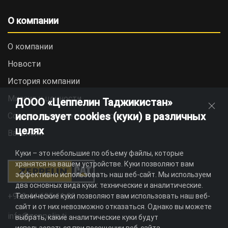
О компании
О компании
Новости
История компании
Миссия и ценности
ДООО «Цеппелин Таджикистан»
использует cookies (куки) в различных
Социальная ответственность
целях
Вакансии
Куки – это небольшие по объему файлы, которые
хранятся на вашем устройстве. Куки позволяют вам
эффективно использовать наш веб-сайт. Мы используем
два основных вида куки: технические и аналитические.
+992 44 625 11 22
Технические куки позволяют вам использовать наш веб-
сайт и от них невозможно отказаться. Однако вы можете
info@zeppelin.tj
выбрать, какие аналитические куки будут