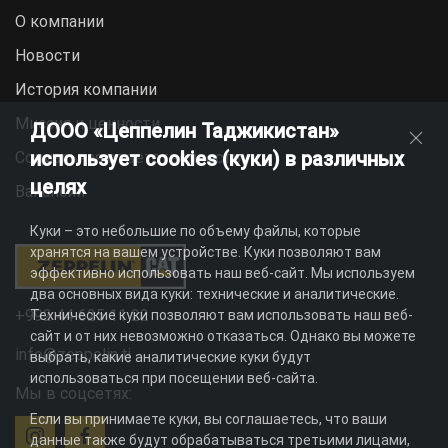
О компании
Новости
История компании
Миссия и ценности
ДООО «Цеппелин Таджикистан»
использует cookies (куки) в различных
Социальная ответственность
целях
Вакансии
Куки – это небольшие по объему файлы, которые
хранятся на вашем устройстве. Куки позволяют вам
эффективно использовать наш веб-сайт. Мы используем
два основных вида куки: технические и аналитические.
+992 44 625 11 22
Технические куки позволяют вам использовать наш веб-
сайт и от них невозможно отказаться. Однако вы можете
info@zeppelin.tj
выбрать, какие аналитические куки будут
использоваться при посещении веб-сайта.
Мы в соцсетях:
Если вы принимаете куки, вы соглашаетесь, что ваши
данные также будут обрабатываться третьими лицами,