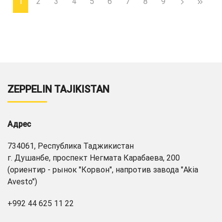
1
2
3
4
5
6
7
8
9
ZEPPELIN TAJIKISTAN
Адрес
734061, Республика Таджикистан
г. Душанбе, проспект Негмата Карабаева, 200
(ориентир - рынок "Корвон", напротив завода "Akia
Avesto")
+992 44 625 11 22