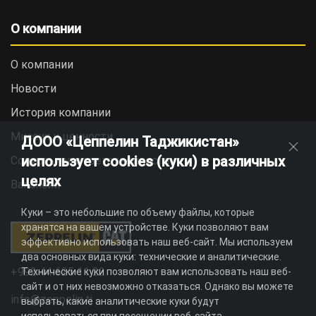
О компании
О компании
Новости
История компании
Миссия и ценности
ДООО «Цеппелин Таджикистан»
использует cookies (куки) в различных
Социальная ответственность
целях
Вакансии
Куки – это небольшие по объему файлы, которые
хранятся на вашем устройстве. Куки позволяют вам
эффективно использовать наш веб-сайт. Мы используем
два основных вида куки: технические и аналитические.
+992 44 625 11 22
Технические куки позволяют вам использовать наш веб-
сайт и от них невозможно отказаться. Однако вы можете
info@zeppelin.tj
выбрать, какие аналитические куки будут