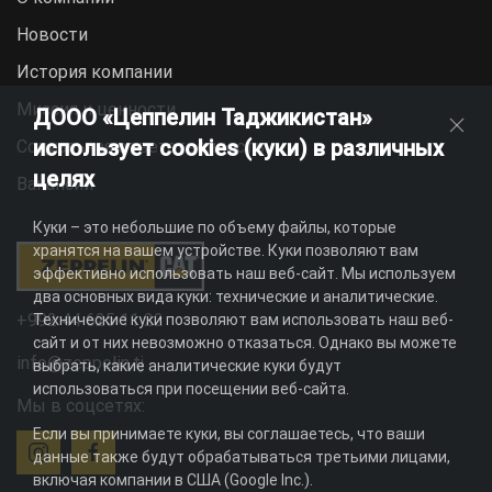
Новости
История компании
Миссия и ценности
ДООО «Цеппелин Таджикистан»
использует cookies (куки) в различных
Социальная ответственность
целях
Вакансии
Куки – это небольшие по объему файлы, которые
хранятся на вашем устройстве. Куки позволяют вам
эффективно использовать наш веб-сайт. Мы используем
два основных вида куки: технические и аналитические.
+992 44 625 11 22
Технические куки позволяют вам использовать наш веб-
сайт и от них невозможно отказаться. Однако вы можете
info@zeppelin.tj
выбрать, какие аналитические куки будут
использоваться при посещении веб-сайта.
Мы в соцсетях:
Если вы принимаете куки, вы соглашаетесь, что ваши
данные также будут обрабатываться третьими лицами,
включая компании в США (Google Inc.).