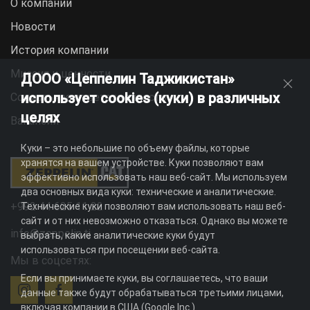
О компании
Новости
История компании
Миссия и ценности
ДООО «Цеппелин Таджикистан»
использует cookies (куки) в различных
Социальная ответственность
целях
Вакансии
Куки – это небольшие по объему файлы, которые
хранятся на вашем устройстве. Куки позволяют вам
эффективно использовать наш веб-сайт. Мы используем
два основных вида куки: технические и аналитические.
+992 44 625 11 22
Технические куки позволяют вам использовать наш веб-
сайт и от них невозможно отказаться. Однако вы можете
info@zeppelin.tj
выбрать, какие аналитические куки будут
использоваться при посещении веб-сайта.
Мы в соцсетях:
Если вы принимаете куки, вы соглашаетесь, что ваши
данные также будут обрабатываться третьими лицами,
включая компании в США (Google Inc.).