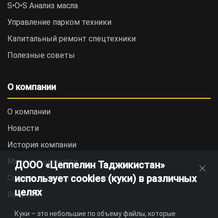
S•O•S Анализ масла
Управление парком техники
Капитальный ремонт спецтехники
Полезные советы
О компании
О компании
Новости
История компании
Миссия и ценности
ДООО «Цеппелин Таджикистан»
использует cookies (куки) в различных
Социальная ответственность
целях
Вакансии
Куки – это небольшие по объему файлы, которые