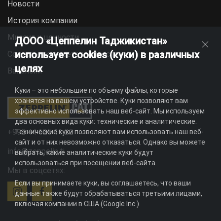
Новости
История компании
Миссия и ценности
ДООО «Цеппелин Таджикистан»
использует cookies (куки) в различных
Социальная ответственность
целях
Вакансии
Куки – это небольшие по объему файлы, которые
хранятся на вашем устройстве. Куки позволяют вам
эффективно использовать наш веб-сайт. Мы используем
два основных вида куки: технические и аналитические.
+992 44 625 11 22
Технические куки позволяют вам использовать наш веб-
сайт и от них невозможно отказаться. Однако вы можете
info@zeppelin.tj
выбрать, какие аналитические куки будут
использоваться при посещении веб-сайта.
Мы в соцсетях:
Если вы принимаете куки, вы соглашаетесь, что ваши
данные также будут обрабатываться третьими лицами,
включая компании в США (Google Inc.).