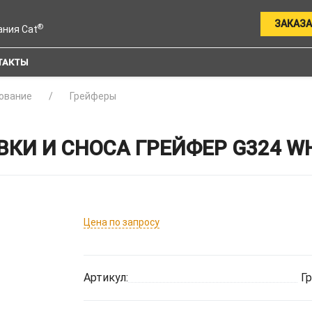
ЗАКАЗА
®
ания Cat
ТАКТЫ
ование
Грейферы
КИ И СНОСА ГРЕЙФЕР G324 WH:
Цена по запросу
Артикул:
Г