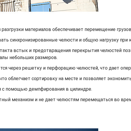
и разгрузки материалов обеспечивает перемещение груз
вать синхронизированные челюсти и общую нагрузку при
нтакта встык и предотвращения перекрытия челюстей по
иалы небольших размеров.
тся через решетку и перфорацию челюстей, что дает опе
что облегчает сортировку на месте и позволяет экономить
я с помощью демпфирования в цилиндре.
тный механизм и не дает челюстям перемещаться во врем