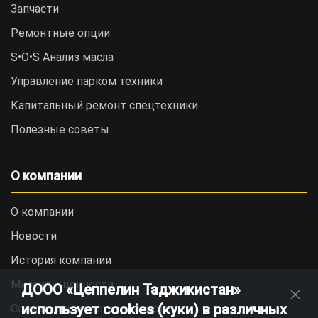
Запчасти
Ремонтные опции
S•O•S Анализ масла
Управление парком техники
Капитальный ремонт спецтехники
Полезные советы
О компании
О компании
Новости
История компании
Миссия и ценности
ДООО «Цеппелин Таджикистан»
использует cookies (куки) в различных
Социальная ответственность