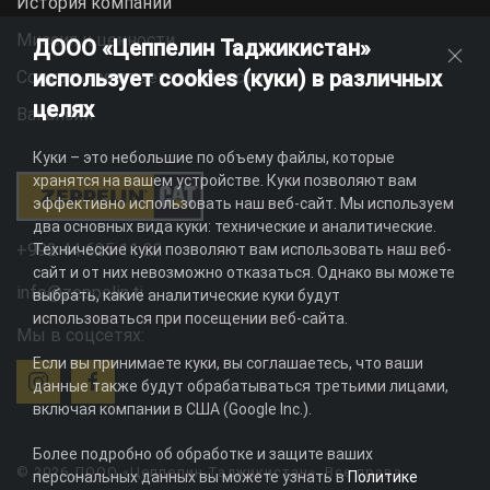
История компании
Миссия и ценности
ДООО «Цеппелин Таджикистан»
использует cookies (куки) в различных
Социальная ответственность
целях
Вакансии
Куки – это небольшие по объему файлы, которые
хранятся на вашем устройстве. Куки позволяют вам
эффективно использовать наш веб-сайт. Мы используем
два основных вида куки: технические и аналитические.
+992 44 625 11 22
Технические куки позволяют вам использовать наш веб-
сайт и от них невозможно отказаться. Однако вы можете
info@zeppelin.tj
выбрать, какие аналитические куки будут
использоваться при посещении веб-сайта.
Мы в соцсетях:
Если вы принимаете куки, вы соглашаетесь, что ваши
данные также будут обрабатываться третьими лицами,
включая компании в США (Google Inc.).
Более подробно об обработке и защите ваших
© 2026 ДООО «Цеппелин Таджикистан». Все права
персональных данных вы можете узнать в
Политике