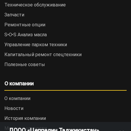
Техническое обслуживание
Запчасти
Ремонтные опции
S•O•S Анализ масла
Управление парком техники
Капитальный ремонт спецтехники
Полезные советы
О компании
О компании
Новости
История компании
Миссия и ценности
ДООО «Цеппелин Таджикистан»