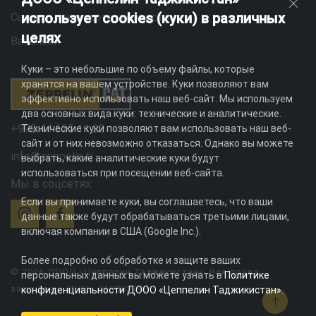
использует cookies (куки) в различных
Социальная ответственность
целях
Вакансии
Куки – это небольшие по объему файлы, которые
хранятся на вашем устройстве. Куки позволяют вам
эффективно использовать наш веб-сайт. Мы используем
два основных вида куки: технические и аналитические.
+992 44 625 11 22
Технические куки позволяют вам использовать наш веб-
сайт и от них невозможно отказаться. Однако вы можете
info@zeppelin.tj
выбрать, какие аналитические куки будут
использоваться при посещении веб-сайта.
Мы в соцсетях:
Если вы принимаете куки, вы соглашаетесь, что ваши
данные также будут обрабатываться третьими лицами,
включая компании в США (Google Inc.).
Более подробно об обработке и защите ваших
© 2026 ДООО «Цеппелин Таджикистан». Все права
персональных данных вы можете узнать в
Политике
защищены. ИНН - 010082996
конфиденциальности ДООО «Цеппелин Таджикистан»
.