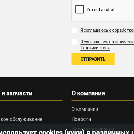
Я соглашаюсь с обработк
Я соглашаюсь на получен
.
Таджикистан»
 и запчасти
О компании
О компании
ское обслуживание
Новости
История компании
пользует cookies (куки) в различных 