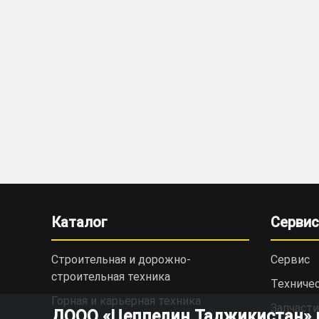
Каталог
Сервис
Строительная и дорожно-
Сервис
cтроительная техника
Техниче
Горная и карьерная техника
Запчасти
ДООО «Цеппелин Таджикистан» ис