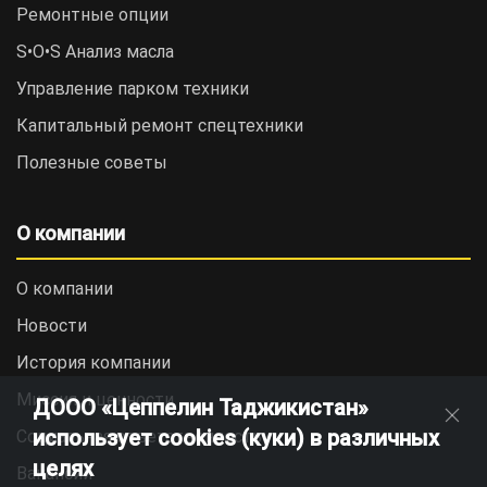
Ремонтные опции
S•O•S Анализ масла
Управление парком техники
Капитальный ремонт спецтехники
Полезные советы
О компании
О компании
Новости
История компании
Миссия и ценности
ДООО «Цеппелин Таджикистан»
использует cookies (куки) в различных
Социальная ответственность
целях
Вакансии