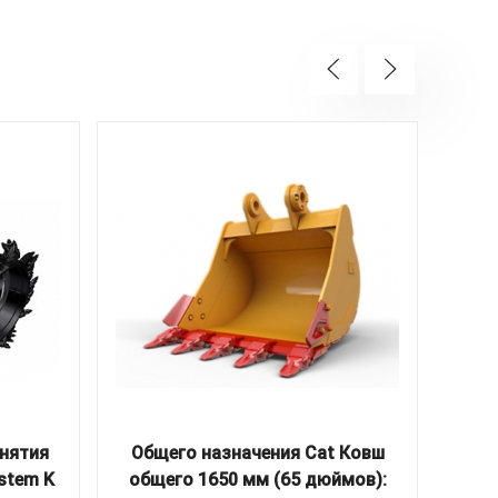
снятия
Общего назначения Cat Ковш
Ун
stem K
общего 1650 мм (65 дюймов):