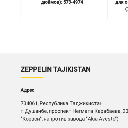
дюймов): 573-4974
для о
(
ZEPPELIN TAJIKISTAN
Адрес
734061, Республика Таджикистан
г. Душанбе, проспект Негмата Карабаева, 20
"Корвон", напротив завода "Akia Avesto")