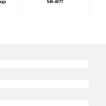
жду
540-4077