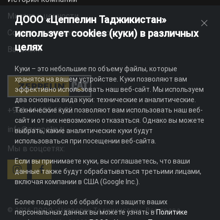
Миссия и ценности
ДООО «Цеппелин Таджикистан»
использует cookies (куки) в различных
Социальная ответственность
целях
Вакансии
Куки – это небольшие по объему файлы, которые
хранятся на вашем устройстве. Куки позволяют вам
эффективно использовать наш веб-сайт. Мы используем
два основных вида куки: технические и аналитические.
+992 44 625 11 22
Технические куки позволяют вам использовать наш веб-
сайт и от них невозможно отказаться. Однако вы можете
info@zeppelin.tj
выбрать, какие аналитические куки будут
использоваться при посещении веб-сайта.
Мы в соцсетях:
Если вы принимаете куки, вы соглашаетесь, что ваши
данные также будут обрабатываться третьими лицами,
включая компании в США (Google Inc.).
Более подробно об обработке и защите ваших
© 2026 ДООО «Цеппелин Таджикистан». Все права
персональных данных вы можете узнать в
Политике