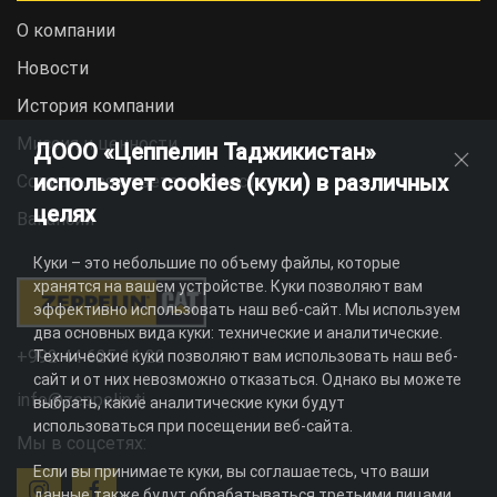
О компании
Новости
История компании
Миссия и ценности
ДООО «Цеппелин Таджикистан»
использует cookies (куки) в различных
Социальная ответственность
целях
Вакансии
Куки – это небольшие по объему файлы, которые
хранятся на вашем устройстве. Куки позволяют вам
эффективно использовать наш веб-сайт. Мы используем
два основных вида куки: технические и аналитические.
+992 44 625 11 22
Технические куки позволяют вам использовать наш веб-
сайт и от них невозможно отказаться. Однако вы можете
info@zeppelin.tj
выбрать, какие аналитические куки будут
использоваться при посещении веб-сайта.
Мы в соцсетях:
Если вы принимаете куки, вы соглашаетесь, что ваши
данные также будут обрабатываться третьими лицами,