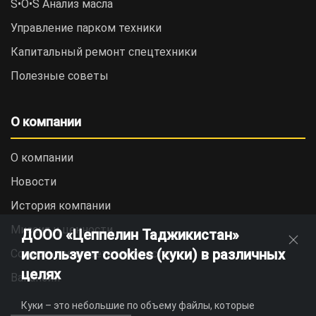
S•O•S Анализ масла
Управление парком техники
Капитальный ремонт спецтехники
Полезные советы
О компании
О компании
Новости
История компании
Миссия и ценности
ДООО «Цеппелин Таджикистан»
использует cookies (куки) в различных
Социальная ответственность
целях
Вакансии
Куки – это небольшие по объему файлы, которые