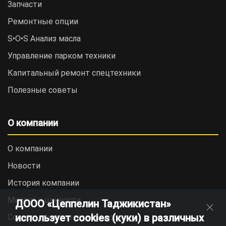
Запчасти
Ремонтные опции
S•O•S Анализ масла
Управление парком техники
Капитальный ремонт спецтехники
Полезные советы
О компании
О компании
Новости
История компании
Миссия и ценности
ДООО «Цеппелин Таджикистан»
использует cookies (куки) в различных
Социальная ответственность