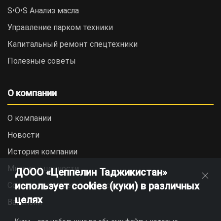
S•O•S Анализ масла
Управление парком техники
Капитальный ремонт спецтехники
Полезные советы
О компании
О компании
Новости
История компании
Миссия и ценности
ДООО «Цеппелин Таджикистан»
использует cookies (куки) в различных
Социальная ответственность
целях
Вакансии