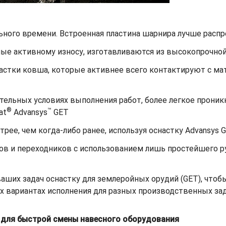
ьного времени. Встроенная пластина шарнира лучше распр
ные активному износу, изготавливаются из высокопрочной
астки ковша, которые активнее всего контактируют с ма
ельных условиях выполнения работ, более легкое проникн
®
™
at
Advansys
GET
рее, чем когда-либо ранее, используя оснастку Advansys 
ов и переходников с использованием лишь простейшего р
ших задач оснастку для землеройных орудий (GET), чтобы
х вариантах исполнения для разных производственных зад
в для быстрой смены навесного оборудования