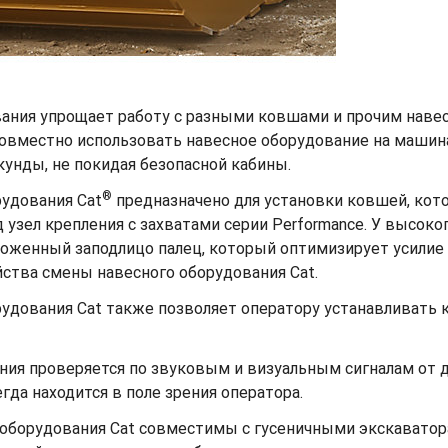
ания упрощает работу с разными ковшами и прочим наве
овместно использовать навесное оборудование на машина
унды, не покидая безопасной кабины.
®
рудования Cat
предназначено для установки ковшей, кот
зел крепления с захватами серии Performance. У высоко
ложенный заподлицо палец, который оптимизирует усилие
йства смены навесного оборудования Cat.
удования Cat также позволяет оператору устанавливать к
ния проверяется по звуковым и визуальным сигналам от д
да находится в поле зрения оператора.
 оборудования Cat совместимы с гусеничными экскаватор