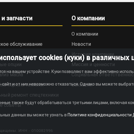
 и запчасти
О компании
О компании
ское обслуживание
Новости
История компании
пользует cookies (куки) в различных 
ые опции
Миссия и ценности
тся на вашем устройстве. Куки позволяют вам эффективно исполь
ализ масла
Социальная ответственнос
-сайт и от них невозможно отказаться. Однако вы можете выбрать
ие парком техники
Вакансии
ьный ремонт спецтехники
анные также будут обрабатываться третьими лицами, включая комп
е советы
льных данных вы можете узнать в
Политике конфиденциальности 
щищены. ИНН - 010082996