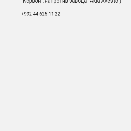
"Корвон", напротив завода "Akia Avesto")
+992 44 625 11 22