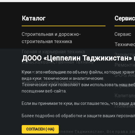
Каталог
Сервис
Строительная и дорожно-
Сервис
cтроительная техника
Техниче
Горная и карьерная техника
Запчасти
ДООО «Цеппелин Таджикистан» ис
Сельскохозяйственная техника
Ремонтн
Навесное оборудование
Куки – это небольшие по объему файлы, которые храня
S•O•S Ан
вида куки: технические и аналитические.
Энергетические системы
Технические куки позволяют вам использовать наш веб
Управлен
посещении веб-сайта.
Капитал
Если вы принимаете куки, вы соглашаетесь, что ваши д
Полезны
Более подробно об обработке и защите ваших персона
СОГЛАСЕН (-НА)
© 2026 ДООО «Цеппелин Таджикистан». Все права за