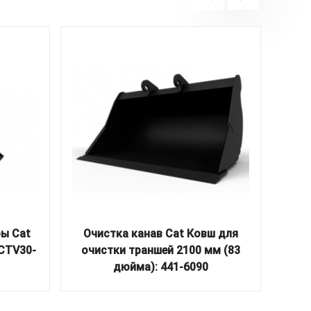
ы Cat
Очистка канав Cat Ковш для
Оч
CTV30-
очистки траншей 2100 мм (83
очи
дюйма): 441-6090