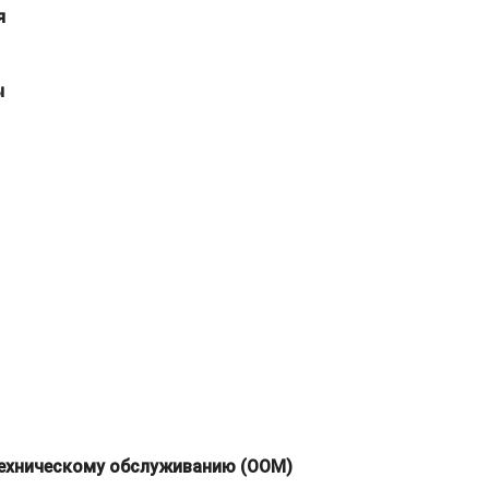
я
ы
техническому обслуживанию (OOM)