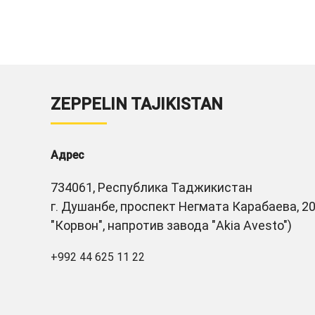
ZEPPELIN TAJIKISTAN
Адрес
734061, Республика Таджикистан
г. Душанбе, проспект Негмата Карабаева, 20
"Корвон", напротив завода "Akia Avesto")
+992 44 625 11 22