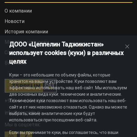
О компании
Новости
История компании
Миссия и ценности
ДООО «Цеппелин Таджикистан»
использует cookies (куки) в различных
Социальная ответственность
целях
Вакансии
Куки – это небольшие по объему файлы, которые
хранятся на вашем устройстве. Куки позволяют вам
эффективно использовать наш веб-сайт. Мы используем
два основных вида куки: технические и аналитические.
+992 44 625 11 22
Технические куки позволяют вам использовать наш веб-
сайт и от них невозможно отказаться. Однако вы можете
info@zeppelin.tj
выбрать, какие аналитические куки будут
использоваться при посещении веб-сайта.
Мы в соцсетях:
Если вы принимаете куки, вы соглашаетесь, что ваши