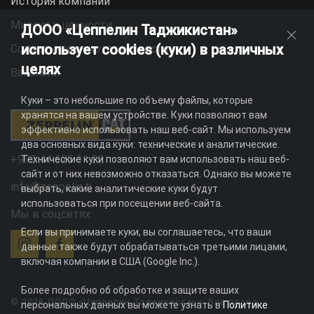
История компании
Миссия и ценности
ДООО «Цеппелин Таджикистан»
использует cookies (куки) в различных
Социальная ответственность
целях
Вакансии
Куки – это небольшие по объему файлы, которые
хранятся на вашем устройстве. Куки позволяют вам
эффективно использовать наш веб-сайт. Мы используем
два основных вида куки: технические и аналитические.
+992 44 625 11 22
Технические куки позволяют вам использовать наш веб-
сайт и от них невозможно отказаться. Однако вы можете
info@zeppelin.tj
выбрать, какие аналитические куки будут
использоваться при посещении веб-сайта.
Мы в соцсетях:
Если вы принимаете куки, вы соглашаетесь, что ваши
данные также будут обрабатываться третьими лицами,
включая компании в США (Google Inc.).
Более подробно об обработке и защите ваших
© 2026 ДООО «Цеппелин Таджикистан». Все права
персональных данных вы можете узнать в
Политике