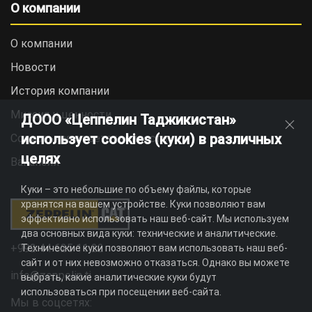
О компании
О компании
Новости
История компании
Миссия и ценности
ДООО «Цеппелин Таджикистан»
использует cookies (куки) в различных
Социальная ответственность
целях
Вакансии
Куки – это небольшие по объему файлы, которые
хранятся на вашем устройстве. Куки позволяют вам
эффективно использовать наш веб-сайт. Мы используем
два основных вида куки: технические и аналитические.
+992 44 625 11 22
Технические куки позволяют вам использовать наш веб-
сайт и от них невозможно отказаться. Однако вы можете
info@zeppelin.tj
выбрать, какие аналитические куки будут
использоваться при посещении веб-сайта.
Мы в соцсетях: