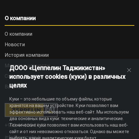
О компании
О компании
Новости
История компании
Миссия и ценности
ДООО «Цеппелин Таджикистан»
использует cookies (куки) в различных
Социальная ответственность
целях
Вакансии
Куки – это небольшие по объему файлы, которые
хранятся на вашем устройстве. Куки позволяют вам
эффективно использовать наш веб-сайт. Мы используем
два основных вида куки: технические и аналитические.
+992 44 625 11 22
Технические куки позволяют вам использовать наш веб-
сайт и от них невозможно отказаться. Однако вы можете
info@zeppelin.tj
выбрать, какие аналитические куки будут